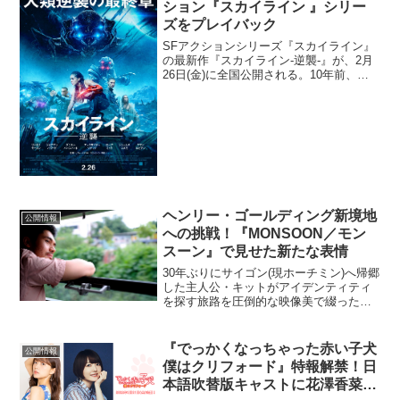
ション『スカイライン 』シリー
ズをプレイバック
SFアクションシリーズ『スカイライン』
の最新作『スカイライン-逆襲-』が、2⽉
26⽇(⾦)に全国公開される。10年前、低
予算ながら臨場感あふれるVFXでSF侵略
映画の歴史を覆した『スカイライン-征
服-』、その7年後、⾎沸き⾁躍るアクシ
ョン映...
ヘンリー・ゴールディング新境地
公開情報
への挑戦！『MONSOON／モン
スーン』で⾒せた新たな表情
30年ぶりにサイゴン(現ホーチミン)へ帰郷
した主⼈公・キットがアイデンティティ
を探す旅路を圧倒的な映像美で綴った、
ホン・カウ監督『MONSOON／モンスー
ン』。変わり果てた街に馴染めず、どこ
か旅⾏者のような主⼈公・キットを演じ
『でっかくなっちゃった赤い子犬
公開情報
たのは『クレイ...
僕はクリフォード』特報解禁！日
本語吹替版キャストに花澤香菜、