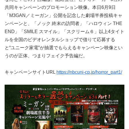
共同キャンペーンのプロモーション映像。本⽇6⽉9⽇
「M3GAN／ミーガン」公開を記念した劇場半券投稿キャ
ンペーンと、「ノック 終末の訪問者」「ハロウィン THE
END」「SMILE スマイル」「スクリーム６」以上4タイト
ルを全国のビデオレンタルショップで借りて応募する
と“ユニーク家電”が抽選でもらえるキャンペーン映像とい
うのが正体、つまりフェイク予告編だ。
キャンペーンサイトURL
https://nbcuni-cp.jp/horror_part1/