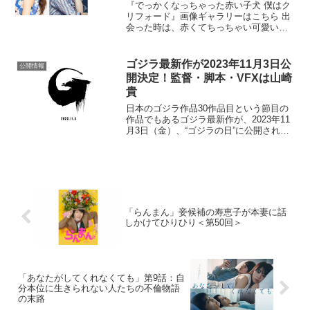
三森すずこら
『でっかくなっちゃった赤い子犬 僕はク
リフォード』画像ギャラリーはこちら 出
会った時は、赤くてちっちゃい可愛い子
犬ちゃん。一夜明けたら、子犬のままで
っかくなっちゃった！？アメリカの児童
文学作家ノーマン・ブリッドウェルの児
ゴジラ最新作が2023年11月3日公
公開情報
童文学作品を原作とし...
開決定！監督・脚本・VFXは山崎
貴
日本のゴジラ作品30作品目という節目の
作品でもあるゴジラ最新作が、2023年11
月3日（金）、“ゴジラの日”に公開される
ことが決定した。本作の監督・脚本・
VFXをつとめるのは、自身もゴジラのフ
ァンであることを公言する山崎貴。自身
が監督した『...
「らんまん」妾候補の寿恵子が本妻に話
しかけてひりひり＜第50回＞
「あなたがしてくれなくても」第9話：自
分本位に生きられない人たちの不倫物語
の末路