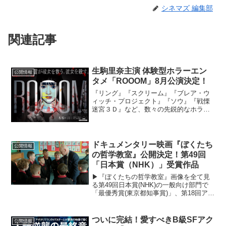
シネマズ 編集部
関連記事
生駒里奈主演 体験型ホラーエン
公開情報
タメ「ROOOM」8月公演決定！
『リング』『スクリーム』『ブレア・ウ
ィッチ・プロジェクト』『ソウ』『戦慄
迷宮３Ｄ』など、数々の先鋭的なホラー
映画を世に送り出してきた映画配給会社
アスミック・エース が 7月29日〜31日に
公演を行った、体験型エンタメとホラー
映画の掛け合わ...
ドキュメンタリー映画『ぼくたち
公開情報
の哲学教室』公開決定！第49回
「日本賞（NHK）」受賞作品
▶︎『ぼくたちの哲学教室』画像を全て見
る第49回⽇本賞(NHK)の⼀般向け部⾨で
「最優秀賞(東京都知事賞)」、第18回アイ
リッシュ映画&テレビアカデミー賞で「最
優秀⻑編ドキュメンタリー賞」などを受
賞したアイルランド・イギリス・ベルギ
ついに完結！愛すべきB級SFアク
公開情報
ー・フラ...