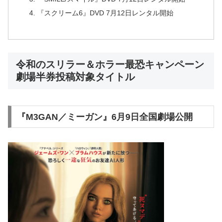
『スクリーム6』DVD 7⽉12⽇レンタル開始
令和のスリラー＆ホラー最恐キャンペーン
劇場半券投稿対象タイトル
『M3GAN／ミーガン』6⽉9⽇全国劇場公開