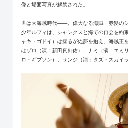
像と場面写真が解禁された。
世は大海賊時代――。偉大なる海賊・赤髪の
少年ルフィは、シャンクスと海での再会を約
ャキ・ゴドイ）は揺るがぬ夢を抱え、海賊王
はゾロ（演：新田真剣佑）、ナミ（演：エミ
ロ・ギブソン）、サンジ（演：タズ・スカイ