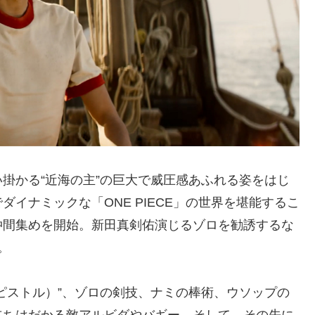
掛かる“近海の主”の巨大で威圧感あふれる姿をはじ
イナミックな「ONE PIECE」の世界を堪能するこ
仲間集めを開始。新田真剣佑演じるゾロを勧誘するな
。
ピストル）”、ゾロの剣技、ナミの棒術、ウソップの