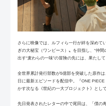
さらに映像では、ルフィら一行が絆を深めて
ぎの大秘宝（ワンピース）〟を目指し、“仲間
出す“麦わらの一味”の冒険の先には、果たし
全世界累計発行部数が5億部を突破した原作は、毎
日に最新エピソードを配信中。『ONE PIECE F
かす次なる《世紀の一大プロジェクト》とし
先日発表されたレターの中で尾田は、「僕の寿命を