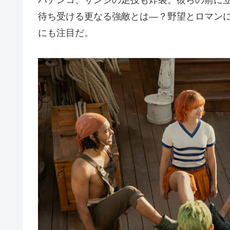
パチンコ、サンジの足技も炸裂。彼らの前に
待ち受ける更なる強敵とは―？野望とロマン
にも注目だ。