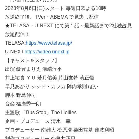
2023年8月6日(日)スタート 毎週日曜よる10時
放送終了後、TVer・ABEMA で見逃し配信
★TELASA・U-NEXT にて第１話～最新話まで2社独占見
放題配信！
TELASA:
https://www.telasa.jp/
U-NEXT:
https://video.unext.jp
【キャスト＆スタッフ】
出演 飯豊まりえ 溝端淳平
井上祐貴 ＹＵ 若月佑美 片山友希 濱正悟
早見あかり シシド・カフカ 陣内孝則 ほか
脚本 野島伸司
音楽 福廣秀一朗
主題歌 「Bus Stop」The Hollies
企画・プロデュース 清水一幸
プロデューサー 南雄大 松原浩 柴田裕基 難波利昭
制作プロデューサー 奈良井正巳