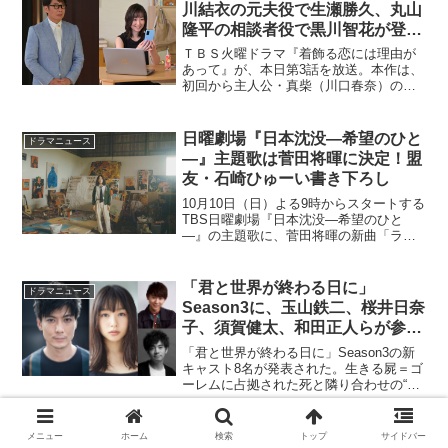
川結衣の元夫役で生瀬勝久、丸山
隆平の相談者役で黒川智花が登
場！
ＴＢＳ火曜ドラマ『着飾る恋には理由が
あって』が、本日第3話を放送。本作は、
初回から主人公・真柴（川口春奈）の一
生懸命さや言動に共感する人が続出。さ
らに、憧れの祥吾（向井理）との関係、
そして駿（横浜流星）との恋が動き出
日曜劇場『日本沈没―希望のひと
ドラマニュース
し、Twitterでも毎...
―』主題歌は菅田将暉に決定！盟
友・石崎ひゅーい書き下ろし
10月10日（日）よる9時からスタートする
TBS日曜劇場『日本沈没―希望のひと
―』の主題歌に、菅田将暉の新曲「ラス
トシーン」が決定した。菅田がTBSドラ
マで主題歌を担当するのは今回が初め
て。作詞・作曲は、これまでに菅田と何
「君と世界が終わる日に」
ドラマニュース
度もタッグを組んで...
Season3に、玉山鉄二、桜井日奈
子、須賀健太、和田正人らが参
戦！
「君と世界が終わる日に」Season3の新
キャスト8名が発表された。生きる屍＝ゴ
ーレムに占拠された死と隣り合わせの“終
末世界”を舞台に、主人公・響（竹内涼
真）と恋人・来美（中条あやみ）らが、
生き残りを懸けた闘いに身を投じる極限
メニュー
ホーム
検索
トップ
サイドバー