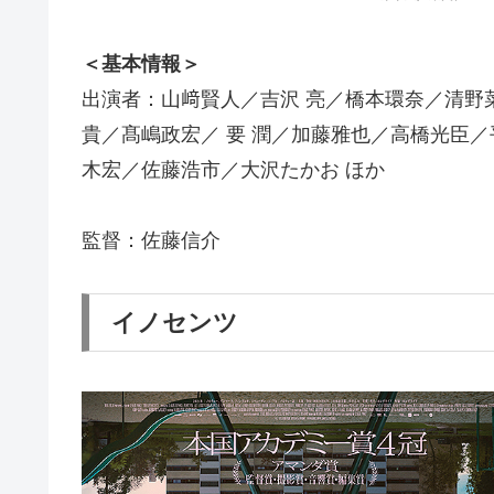
＜基本情報＞
出演者：山﨑賢人／吉沢 亮／橋本環奈／清野
貴／髙嶋政宏／ 要 潤／加藤雅也／高橋光臣
木宏／佐藤浩市／大沢たかお ほか
監督：佐藤信介
イノセンツ