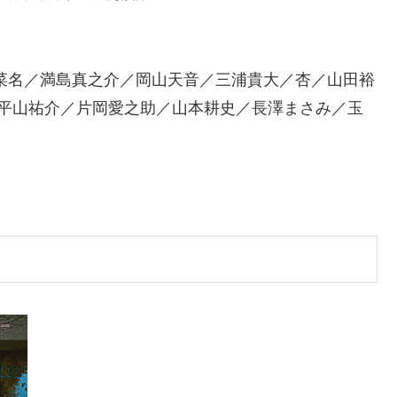
菜名／満島真之介／岡山天音／三浦貴大／杏／山田裕
／平山祐介／片岡愛之助／山本耕史／長澤まさみ／玉