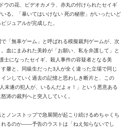
ンドウの花、ビデオカメラ、赤丸の付けられたセイギ
いる。「暴いてはいけない 死の秘密」がいったいど
るビジュアルが完成した。
間で「無辜ゲーム」と呼ばれる模擬裁判ゲームが、次
く。血にまみれた美鈴が「お願い、私を弁護して」と
弁護士になったセイギ、殺人事件の容疑者となる美
とす馨と、同級生だった3人が全く違った立場で同じ
トインしていく過去の記憶と思わしき断片と、この
殺人未遂の犯人が、いるんだよォ！」という悪意ある
に怒涛の裁判へと突入していく。
転とノンストップで急展開が起こり続けるめちゃくち
されるのか――予告のラストは「ねえ知らないでし