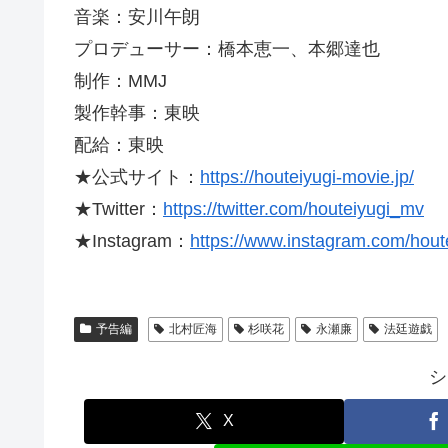
音楽：安川午朗
プロデューサー：橋本恵一、本郷達也
制作：MMJ
製作幹事：東映
配給：東映
★公式サイト：
https://houteiyugi-movie.jp/
★Twitter：
https://twitter.com/houteiyugi_mv
★Instagram：
https://www.instagram.com/hout
予告編
北村匠海
杉咲花
永瀬廉
法廷遊戯
シ
X