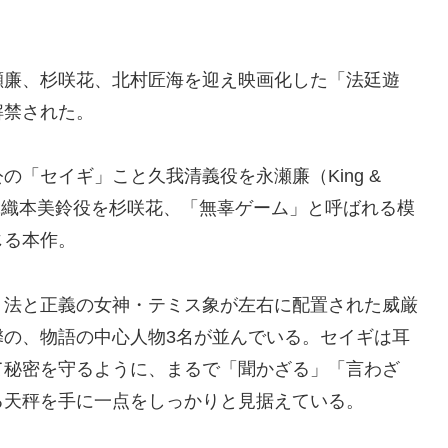
瀬廉、杉咲花、北村匠海を迎え映画化した「法廷遊
解禁された。
「セイギ」こと久我清義役を永瀬廉（King &
学ぶ織本美鈴役を杉咲花、「無辜ゲーム」と呼ばれる模
じる本作。
、法と正義の女神・テミス象が左右に配置された威厳
馨の、物語の中心人物3名が並んでいる。セイギは耳
て秘密を守るように、まるで「聞かざる」「言わざ
る天秤を手に一点をしっかりと見据えている。