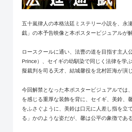
五⼗嵐律⼈の本格法廷ミステリー小説を、永
戯」の本予告映像と本ポスタービジュアルが
ロースクールに通い、法曹の道を目指す主人公の
Prince）、セイギの幼馴染で同じく法律を
擬裁判を司る天才、結城馨役を北村匠海が演
今回解禁となった本ポスタービジュアルでは
を感じる重厚な装飾を背に、セイギ、美鈴、
をふさぐように、美鈴は口元に人差し指を立
る」かのような姿だが、馨は公平の象徴であ