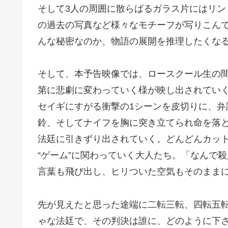
そして3人の周囲に散らばるガラス片にはリ
の過去の写真など様々なモチーフが写りこんで
んな秘密なのか、物語の展開を推理したくな
そして、本予告映像では、ロースクール生の
第に悲劇に変わっていく様が映し出されてい
セイギにすがる衝撃の1シーンを皮切りに、
鈴、そしてナイフを胸に突き立てられ命を落
法廷に引きずり出されていく。どんどんカッ
“ゲーム”に関わっていく大人たち。「なんで
言葉も飛び出し、ヒリついた空気もそのまま
先が見えたと思った途端に二転三転、四転五
ゃな法廷で、その判決は誰に、どのように下