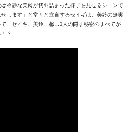
段は冷静な美鈴が切羽詰まった様子を見せるシーンで
見せします」と堂々と宣言するセイギは、美鈴の無実
果て、セイギ、美鈴、馨…3人の隠す秘密のすべてが
る！？