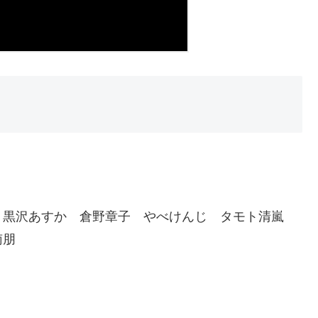
 黒沢あすか 倉野章子 やべけんじ タモト清嵐
南朋
）