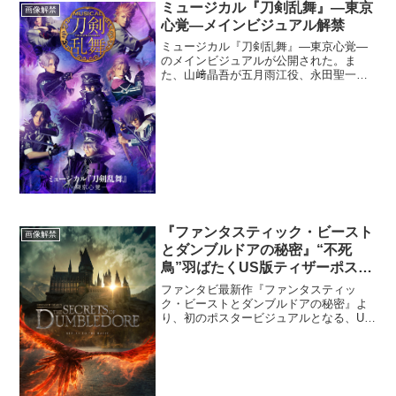
ミュージカル『刀剣乱舞』―東京
画像解禁
心覚―メインビジュアル解禁
ミュージカル『刀剣乱舞』―東京心覚―
のメインビジュアルが公開された。ま
た、山﨑晶吾が五月雨江役、永田聖一朗
が村雲江役を演じることも発表され、歴
史上人物の追加キャストとして有馬自由
の出演も決定した。公演詳細は公式ホー
ムページをご覧ください。公...
『ファンタスティック・ビースト
画像解禁
とダンブルドアの秘密』“不死
鳥”羽ばたくUS版ティザーポスタ
ー解禁！
ファンタビ最新作『ファンタスティッ
ク・ビーストとダンブルドアの秘密』よ
り、初のポスタービジュアルとなる、US
版ティザーポスターが到着した。今回、
解禁されたUS版ティザーポスターは、ホ
グワーツ魔法魔術学校と、それに向かっ
て羽ばたく不死鳥の姿が...