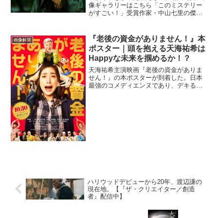
像ギャラリーはこちら「このミステリー
がすごい！」受賞作家・中山七里の傑作
小説を映画化した『護られなかった者た
ちへ』の場面写真が到着した。今回解禁
されたのは、佐藤健演じる、主人公・利
『老後の資金がありません！』本
画像解禁
根の場面写真。 『８年...
ポスター｜頭を抱える天海祐希は
Happyな未来を掴めるか！？
天海祐希主演映画『老後の資金がありま
せん！』の本ポスターが到着した。日本
最強のコメディエンヌであり、デキる女
性を体現してきた天海が本作で演じるの
は、どこにでもいる普通の主婦！子育て
も落ち着き、老後は安泰のはずだったの
に…。親の葬式、子供の派...
ハリウッドデビューから20年、渡辺謙の
現在地。【『ザ・クリエイター／創造
者』配信中】