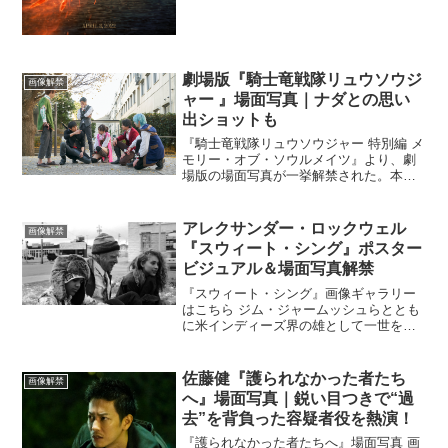
劇場版『騎士竜戦隊リュウソウジ
画像解禁
ャー 』場面写真｜ナダとの思い
出ショットも
『騎士竜戦隊リュウソウジャー 特別編 メ
モリー・オブ・ソウルメイツ』より、劇
場版の場面写真が一挙解禁された。本作
は、TVシリーズ32話と33話をつなぐ物
語。TVシリーズでの敵との戦いで命を落
とし、惜しまれながらもその姿を消すこ
アレクサンダー・ロックウェル
画像解禁
とになってしま...
『スウィート・シング』ポスター
ビジュアル＆場⾯写真解禁
『スウィート・シング』画像ギャラリー
はこちら ジム・ジャームッシュらととも
に⽶インディーズ界の雄として⼀世を⾵
靡した、アレクサンダー・ロックウェル
の25年ぶりの⽇本劇場公開作『スウィー
ト・シング』の日本版ポスタービジュア
佐藤健『護られなかった者たち
画像解禁
ルと場⾯写真が解禁さ...
へ』場面写真｜鋭い目つきで“過
去”を背負った容疑者役を熱演！
『護られなかった者たちへ』場面写真 画