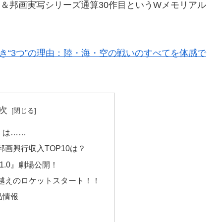
作品＆邦画実写シリーズ通算30作目というWメモリアル
べき“3つ”の理由：陸・海・空の戦いのすべてを体感で
次
』は……
画興行収入TOP10は？
1.0』劇場公開！
越えのロケットスタート！！
品情報