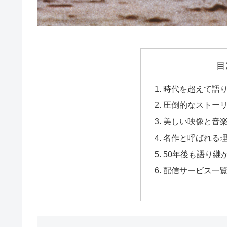
目
時代を超えて語
圧倒的なストー
美しい映像と音
名作と呼ばれる
50年後も語り継
配信サービス一