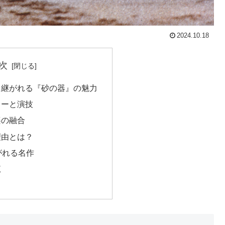
2024.10.18
次
り継がれる『砂の器』の魅力
リーと演技
楽の融合
理由とは？
がれる名作
覧