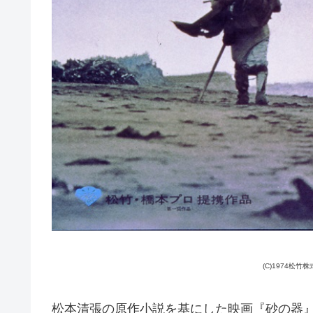
(C)1974松
松本清張の原作小説を基にした映画『砂の器』は