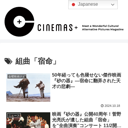
Japanese
組曲「宿命」
50年経っても色褪せない傑作映画
金曜映画ナビ
『砂の器』—宿命に翻弄された天
才の悲劇—
2024.10.18
映画『砂の器』公開40周年！菅野
ニュース
光亮氏が遺した組曲「宿命」
を“全曲演奏”コンサート 11/2開催