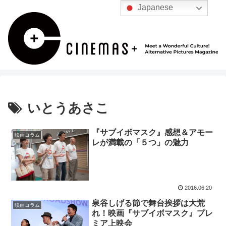
Japanese
いとうあさこ
『サブイボマスク』感想＆アモー
映画コラム
レが満載の「５つ」の魅力
2016.06.20
泉谷しげる節で舞台挨拶は大荒
映画コラム
れ！映画『サブイボマスク』プレ
ミア上映会