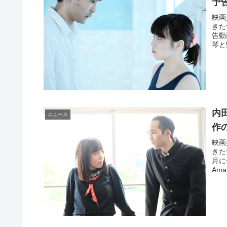
予
映画
きた
告動
琴と
内
ニュース
作
映画
きた
月に
Ama