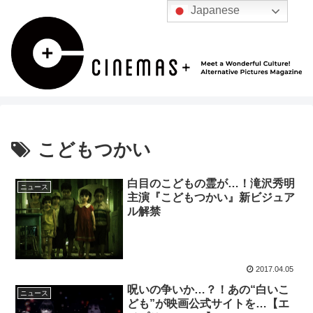
Japanese
こどもつかい
白目のこどもの霊が…！滝沢秀明
ニュース
主演『こどもつかい』新ビジュア
ル解禁
2017.04.05
呪いの争いか…？！あの“白いこ
ニュース
ども”が映画公式サイトを…【エ