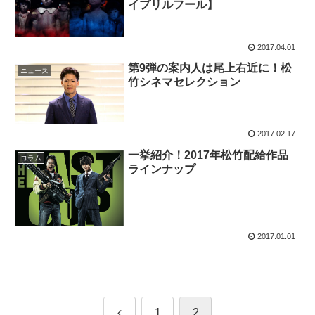
イプリルフール】
2017.04.01
第9弾の案内人は尾上右近に！松
ニュース
竹シネマセレクション
2017.02.17
一挙紹介！2017年松竹配給作品
コラム
ラインナップ
2017.01.01
前
1
2