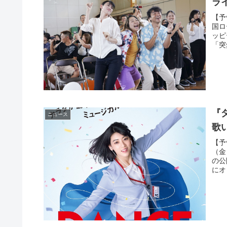
ラ
【予
国ロ
ッピ
「突
『
ニュース
歌
【予
（金
の公
にオ