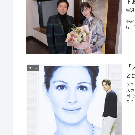
ト
毎週
半、
やみ
は、
『
コラム
と
ゲス
スカ
日（
とき