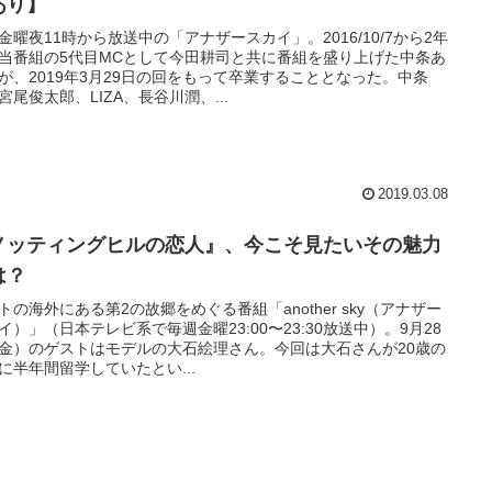
あり】
金曜夜11時から放送中の「アナザースカイ」。2016/10/7から2年
当番組の5代目MCとして今田耕司と共に番組を盛り上げた中条あ
が、2019年3月29日の回をもって卒業することとなった。中条
宮尾俊太郎、LIZA、長谷川潤、...
2019.03.08
ノッティングヒルの恋人』、今こそ見たいその魅力
は？
トの海外にある第2の故郷をめぐる番組「another sky（アナザー
イ）」（日本テレビ系で毎週金曜23:00〜23:30放送中）。9月28
金）のゲストはモデルの大石絵理さん。今回は大石さんが20歳の
に半年間留学していたとい...