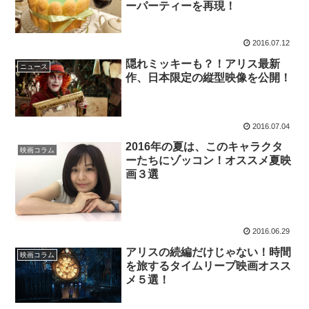
ーパーティーを再現！
2016.07.12
隠れミッキーも？！アリス最新
ニュース
作、日本限定の縦型映像を公開！
2016.07.04
2016年の夏は、このキャラクタ
映画コラム
ーたちにゾッコン！オススメ夏映
画３選
2016.06.29
アリスの続編だけじゃない！時間
映画コラム
を旅するタイムリープ映画オスス
メ５選！