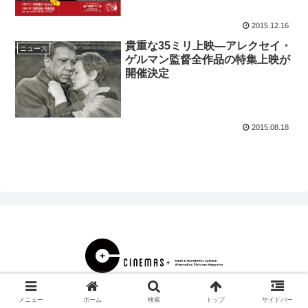
2015.12.16
貴重な35ミリ上映―アレクセイ・
ニュース
ゲルマン監督全作品の特集上映が
開催決定
2015.08.18
© 2000 CINEMAS＋.
メニュー
ホーム
検索
トップ
サイドバー