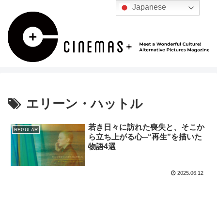
Japanese
エリーン・ハットル
若き日々に訪れた喪失と、そこか
REGULAR
ら立ち上がる心─“再生”を描いた
物語4選
2025.06.12