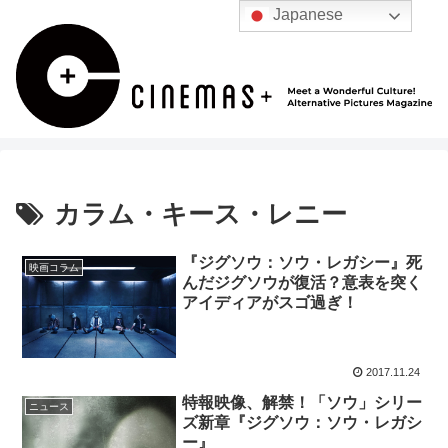
Japanese
カラム・キース・レニー
『ジグソウ：ソウ・レガシー』死
映画コラム
んだジグソウが復活？意表を突く
アイディアがスゴ過ぎ！
2017.11.24
特報映像、解禁！「ソウ」シリー
ニュース
ズ新章『ジグソウ：ソウ・レガシ
ー』