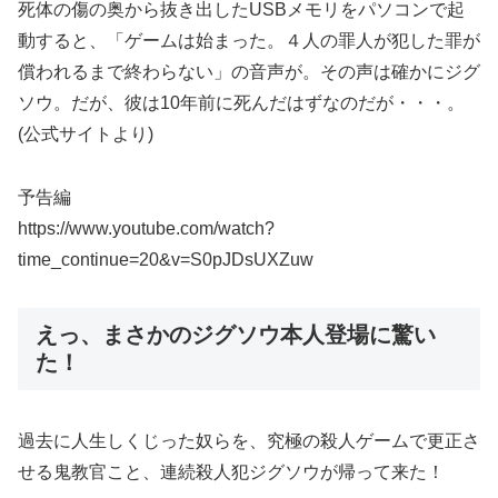
死体の傷の奥から抜き出したUSBメモリをパソコンで起
動すると、「ゲームは始まった。４人の罪人が犯した罪が
償われるまで終わらない」の音声が。その声は確かにジグ
ソウ。だが、彼は10年前に死んだはずなのだが・・・。
(公式サイトより)
予告編
https://www.youtube.com/watch?
time_continue=20&v=S0pJDsUXZuw
えっ、まさかのジグソウ本人登場に驚い
た！
過去に人生しくじった奴らを、究極の殺人ゲームで更正さ
せる鬼教官こと、連続殺人犯ジグソウが帰って来た！