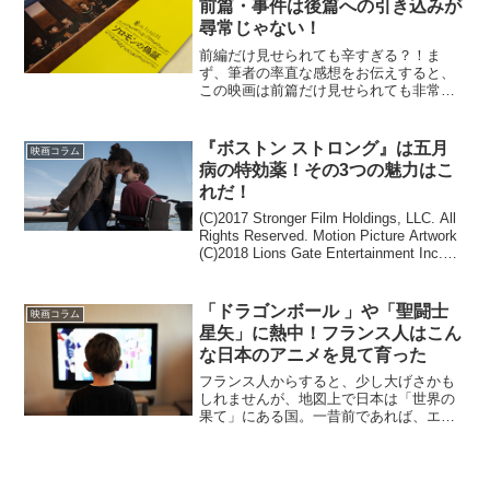
前篇・事件は後篇への引き込みが
尋常じゃない！
前編だけ見せられても辛すぎる？！ま
ず、筆者の率直な感想をお伝えすると、
この映画は前篇だけ見せられても非常に
困ります…。見終わった時に筆者は周囲
の人に気づかれないように、席でひとり
身悶えていました。ここまで、モヤモヤ
『ボストン ストロング』は五月
映画コラム
感を味わえる映画に出会えた...
病の特効薬！その3つの魅力はこ
れだ！
(C)2017 Stronger Film Holdings, LLC. All
Rights Reserved. Motion Picture Artwork
(C)2018 Lions Gate Entertainment Inc.
A...
「ドラゴンボール 」や「聖闘士
映画コラム
星矢」に熱中！フランス人はこん
な日本のアニメを見て育った
フランス人からすると、少し大げさかも
しれませんが、地図上で日本は「世界の
果て」にある国。一昔前であれば、エキ
ゾチックで美しい文化のある国だけれ
ど、同時に理解しがたい国といった風に
捉えらていたそうです。しかし、筆者の
世代(30代)のフランス人...