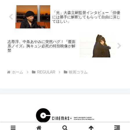
「光」大森立嗣監督インタビュー「俳優
には勝手に解釈してもらって自由に演じ
てほしい」
志尊淳、中条あやみに突然ハグ！『覆面
系ノイズ』胸キュン必死の特別映像が解
禁
ホーム
REGULAR
映画コラム
© 2000 CINEMAS＋.