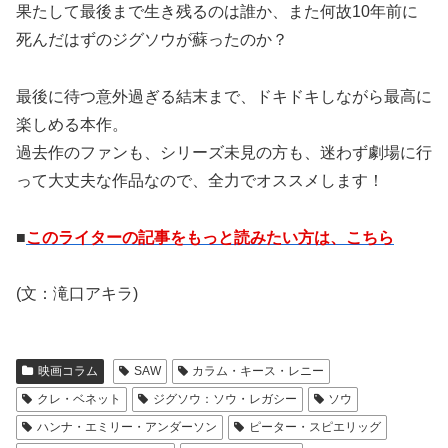
果たして最後まで生き残るのは誰か、また何故10年前に
死んだはずのジグソウが蘇ったのか？
最後に待つ意外過ぎる結末まで、ドキドキしながら最高に
楽しめる本作。
過去作のファンも、シリーズ未見の方も、迷わず劇場に行
って大丈夫な作品なので、全力でオススメします！
■
このライターの記事をもっと読みたい方は、こちら
(文：滝口アキラ)
映画コラム
SAW
カラム・キース・レニー
クレ・ベネット
ジグソウ：ソウ・レガシー
ソウ
ハンナ・エミリー・アンダーソン
ピーター・スピエリッグ