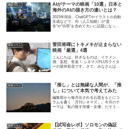
AIがテーマの映画「10選」日本と
映画コラム
海外のAIの描き方の違いとは？
2023年現在、ChatGPTやイラストの自動
生成などで、AI（人工知能）が“是
非”や“功罪”を含めて大いに話題になって
いる。AIは便利なツールであり、すでに
スマートスピーカーなどで人々の暮らし
の一部になっている一方、AIが人間の仕
菅田将暉にトキメキが止まらない
事を奪っ...
映画コラム
映画「厳選」4選
こんにちは。好きなものは、イケメン、
酒、妄想、音楽！ シネマズPLUSライタ
ーの坂井彩花です。さて、みなさんは
「３年A組―今から皆さんは、人質です
ー」見てましたか。 (C) NTV 私は欠
かさず見てました。なぜって菅田将暉君
「推し」とは無縁な人間が、「推
が出てるからに...
映画コラム
し」について本気で考えてみた
編集部から毎月出されるお題をもとにコ
ラムを書く「月刊シネマズ」。今月のテ
ーマは「私の推す俳優・女優」だそう
だ。しかし困った。筆者には「推し」が
わからぬ。筆者は村の牧人である。笛を
吹き、羊と遊んで暮らして来た。このま
【試写会レポ】ソロモンの偽証
ま『走れメロス』を写経して...
映画コラム