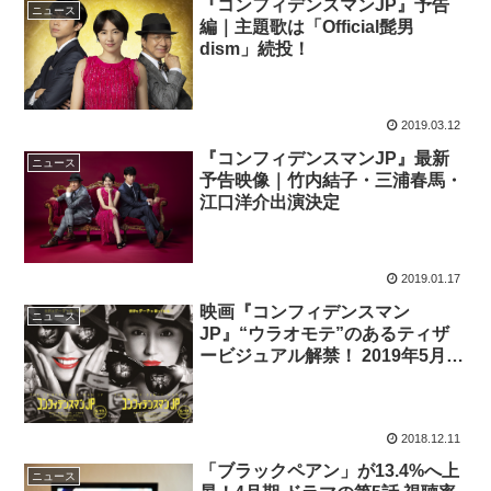
『コンフィデンスマンJP』予告
ニュース
編｜主題歌は「Official髭男
dism」続投！
2019.03.12
『コンフィデンスマンJP』最新
ニュース
予告映像｜竹内結子・三浦春馬・
江口洋介出演決定
2019.01.17
映画『コンフィデンスマン
ニュース
JP』“ウラオモテ”のあるティザ
ービジュアル解禁！ 2019年5月17
日あなたは必ず騙される
2018.12.11
「ブラックペアン」が13.4%へ上
ニュース