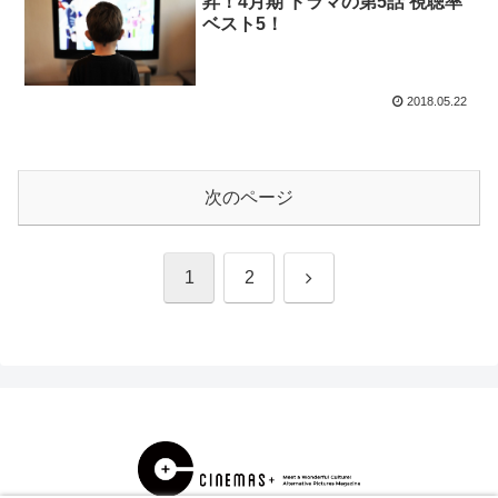
昇！4月期 ドラマの第5話 視聴率
ベスト5！
2018.05.22
次のページ
次
1
2
へ