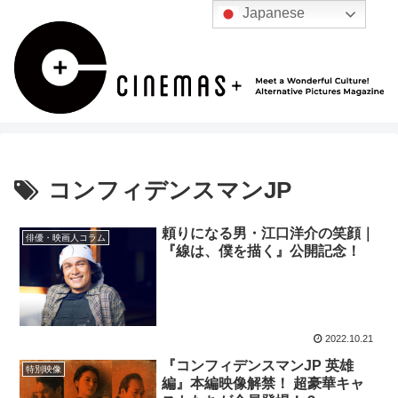
Japanese
コンフィデンスマンJP
頼りになる男・江口洋介の笑顔｜
俳優・映画人コラム
『線は、僕を描く』公開記念！
2022.10.21
『コンフィデンスマンJP 英雄
特別映像
編』本編映像解禁！ 超豪華キャ