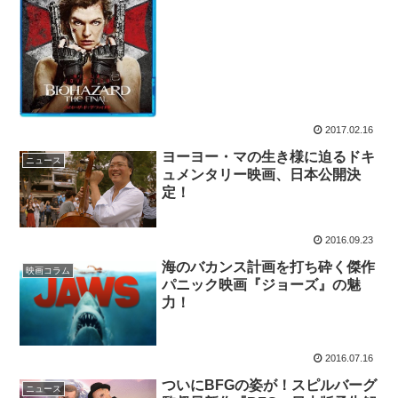
2017.02.16
ヨーヨー・マの生き様に迫るドキ
ニュース
ュメンタリー映画、日本公開決
定！
2016.09.23
海のバカンス計画を打ち砕く傑作
映画コラム
パニック映画『ジョーズ』の魅
力！
2016.07.16
ついにBFGの姿が！スピルバーグ
ニュース