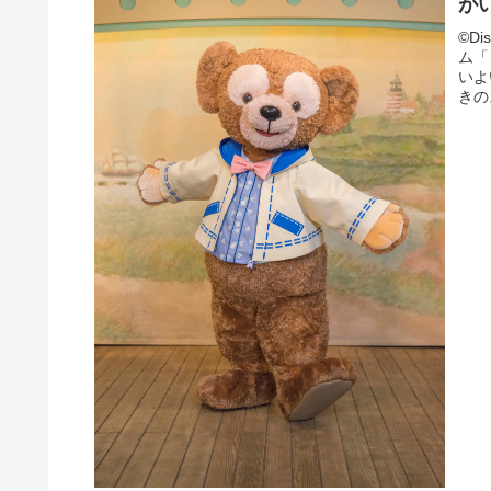
が
©D
ム「
いよ
きの