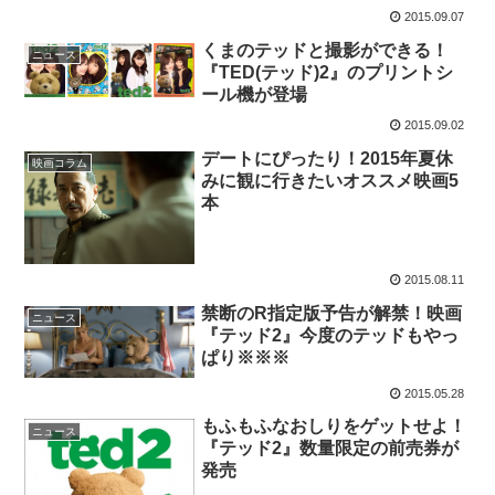
2015.09.07
くまのテッドと撮影ができる！
ニュース
『TED(テッド)2』のプリントシ
ール機が登場
2015.09.02
デートにぴったり！2015年夏休
映画コラム
みに観に行きたいオススメ映画5
本
2015.08.11
禁断のR指定版予告が解禁！映画
ニュース
『テッド2』今度のテッドもやっ
ぱり※※※
2015.05.28
もふもふなおしりをゲットせよ！
ニュース
『テッド2』数量限定の前売券が
発売