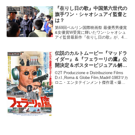
『在りし日の歌』中国第六世代の
ニュース
旗手ワン・シャオシュアイ監督と
は？
第69回ベルリン国際映画祭 最優秀男優賞
&女優賞W受賞に輝いたワン･シャオシュ
アイ監督最新作『在りし日の歌』が、4月
3日（金）より公開される。 中国映画産
業界に多大な影響を及ぼした文化大革命
が終焉した後、80年代半ばより国際的に
伝説のカルトムービー『マッドラ
ニュース
注目される作...
イダー』＆『フェラーリの鷹』公
開決定＆ポスタービジュアル解
禁！
©2T Produczione e Distribuzione Films
D.r.l.,Roma & Globe Film,Madrif-1983マカ
ロニ・エンタテインメント傑作選＜爆走
カーチェイス編＞『マッドライダー』
（HDリマスター版...