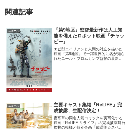
関連記事
『第9地区』監督最新作は人工知
ニュース
能を備えたロボット映画『チャッ
ピー』
エビ型エイリアンと人間の対立を描いた
映画『第9地区』で一躍世界的に名が知ら
れたニール・ブロムカンプ監督の最新作
映画『チャッピー』が2015年5月23日
（土）に公開されることが決定した。本
作のテーマは人工知能（AI）。人工知能
を搭載したロボッ...
主要キャスト集結『ReLIFE』完
ニュース
成披露、生配信決定！
夜宵草の同名人気コミックを実写化する
映画『ReLIFE リライフ』の完成披露舞台
挨拶の模様と特別企画「放課後☆スペシ