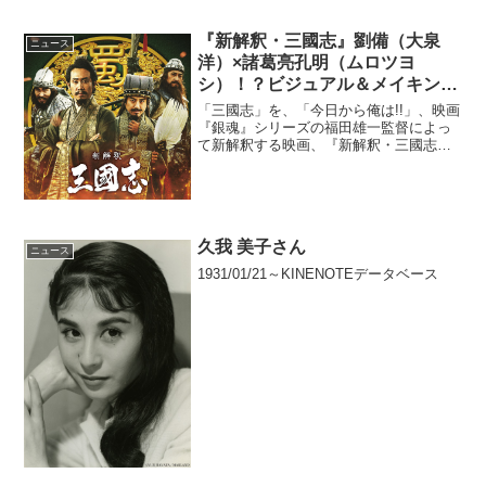
ャルトーク！」が、LINE LIVE独占で生
配信されることが決定した。映画
『ReLIFE リライフ』完成披露舞台挨拶＆
『新解釈・三國志』劉備（大泉
ニュース
特別企...
洋）×諸葛亮孔明（ムロツヨ
シ）！？ビジュアル＆メイキング
解禁！
「三國志」を、「今日から俺は!!」、映画
『銀魂』シリーズの福田雄一監督によっ
て新解釈する映画、『新解釈・三國志』
が2020年12月11日（金）公開される。劉
備役の大泉洋以外のキャスト及びポスタ
ービジュアルが解禁された。蜀を導く天
才軍師・諸葛...
久我 美子さん
ニュース
1931/01/21～KINENOTEデータベース