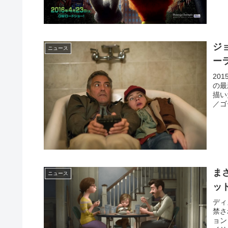
ジ
ニュース
ー
20
の最
描い
／ゴ
ま
ニュース
ッ
ディ
禁さ
ョン