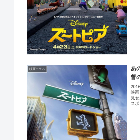
あ
映画コラム
督
20
映画
見せ
スポ