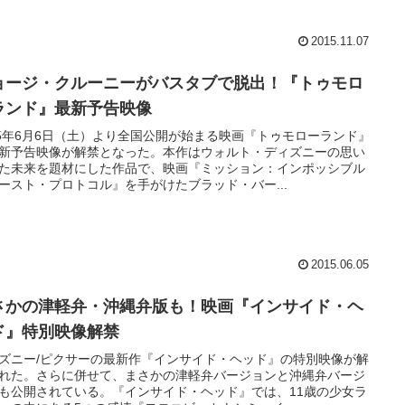
2015.11.07
ョージ・クルーニーがバスタブで脱出！『トゥモロ
ランド』最新予告映像
15年6月6日（土）より全国公開が始まる映画『トゥモローランド』
新予告映像が解禁となった。本作はウォルト・ディズニーの思い
た未来を題材にした作品で、映画『ミッション：インポッシブル
ースト・プロトコル』を手がけたブラッド・バー...
2015.06.05
さかの津軽弁・沖縄弁版も！映画『インサイド・ヘ
ド』特別映像解禁
ズニー/ピクサーの最新作『インサイド・ヘッド』の特別映像が解
れた。さらに併せて、まさかの津軽弁バージョンと沖縄弁バージ
も公開されている。『インサイド・ヘッド』では、11歳の少女ラ