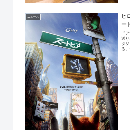
ヒ
ニュース
ー
『ア
送り
タジ
る。