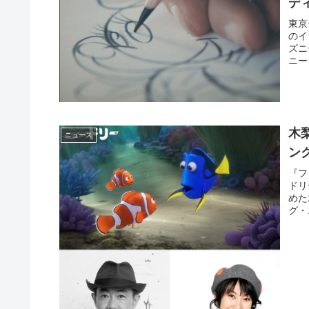
デ
東京
のイ
ズニ
ニー
木
ニュース
ン
『フ
ドリ
めた
グ・