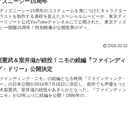
ィズニーシー15周年
ディズニーシー15周年のコスチュームを身につけたキャラクター
ラストを制作する過程を捉えたスペシャルムービーが、東京ディ
ーリゾート公式YouTubeチャンネルにて公開された。東京ディズ
シー開園15周年！特別映像が公開世界のディ...
2016.02.02
梨憲武＆室井滋が続投！ニモの続編『ファインディ
グ・ドリー』公開決定
ァインディング・ニモ』の続編となる映画『ファインディング・
ー』の日本公開が2016年7月16日に決定し、前作でも声優をつと
木梨憲武、室井滋の続投があきらかとなった。『ファインディン
ニモ』が13年ぶりに続編を公開！1986年の...