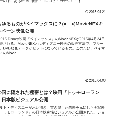
ーの中にある5つの感情『ヨロコビ・カナシミ・イ...
2015.04.21
ゆるものがベイマックスに？(●―●)MovieNEXキ
ンペーン映像公開
 2015 Disney映画『ベイマックス』のMovieNEXが2015年4月24日
売される。MovieNEXとはディズニー映画の販売方法で、ブルー
、DVD映像データがセットになっているもの。このたび、ベイマ
のMovie...
2015.04.03
の国に隠された秘密とは？映画『トゥモローラン
』日本版ビジュアル公開
ルト・ディズニーが思い描き、書き残した未来を元にした実写映
トゥモローランド』の日本版劇場ビジュアルが公開された。ジョ