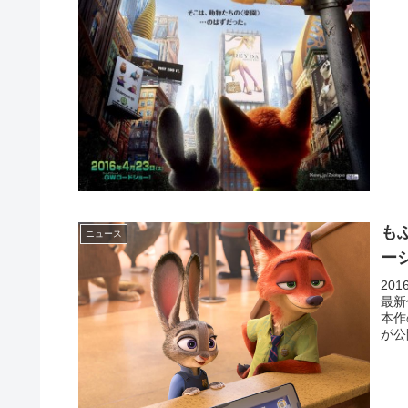
も
ニュース
ー
20
最新
本作
が公