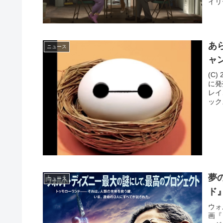
イリ
あら
ニュース
ャ
(C)
に発
レイ
ックス
夢
ニュース
ド
ウォ
画『