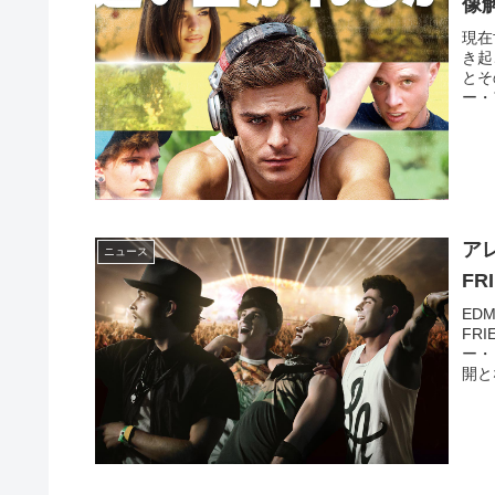
像
現在
き起
とそ
ー・
ア
ニュース
FR
ED
FR
ー・
開と