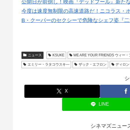
公開日が前倒し！映画『デッドプール』新た
今度は速度無制限の高速道路だ！ニコラス・
B・クーパーのセクシーで危険なシェフ姿『
ニュース
KSUKE
WE ARE YOUR FRIENDS ウ
エミリー・ラタコウスキ―
ザック・エフロン
ディロン
シ
X
LINE
シネマズニュー