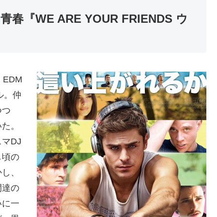
WE ARE YOUR FRIENDS ウ
EDM
ル。仲
つつ
いた。
マDJ
し頃の
かし、
間達の
いに一