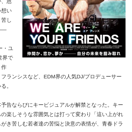
が、恩
い想い
き苦し
――
アー・ユ
世界で
く作
フランシスなど、EDM界の人気DJ/プロデューサー
いる。
本予告ならびにキービジュアルが解禁となった。キー
ちの楽しそうな雰囲気とは打って変わり「這い上がれ
もがき苦しむ若者達の苦悩と決意の表情が、青春ドラ