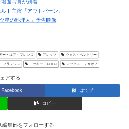
な場面写真が到着
ホルト主演『アウトバーン』
二ツ星の料理人』予告映像
ィー・アー・ユア・フレンズ
アレッソ
ウェス・ベントリー
・フランシス
ニッキー・ロメロ
マックス・ジョセフ
ェアする
Facebook
はてブ
コピー
ス編集部をフォローする