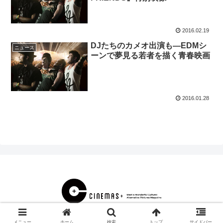
2016.02.19
DJたちのカメオ出演も―EDMシ
ニュース
ーンで夢見る若者を描く青春映画
2016.01.28
© 2000 CINEMAS＋.
メニュー
ホーム
検索
トップ
サイドバー