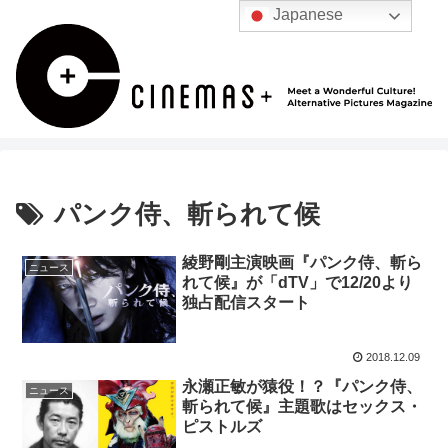
Japanese
パンク侍、斬られて候
綾野剛主演映画『パンク侍、斬ら
ニュース
れて候』が「dTV」で12/20より
独占配信スタート
2018.12.09
永瀬正敏が猿役！？『パンク侍、
ニュース
斬られて候』主題歌はセックス・
ピストルズ