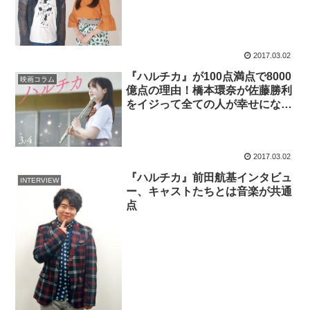
2017.03.02
『ハルチカ』が100点満点で8000
映画コラム
億点の理由！橋本環奈が佐藤勝利
をイジって全ての人が幸せになる
大傑作！
2017.03.02
『ハルチカ』前田航基インタビュ
INTERVIEW
ー、キャストたちとは音楽が共通
点