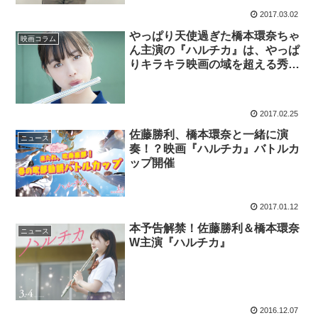
2017.03.02
やっぱり天使過ぎた橋本環奈ちゃ
映画コラム
ん主演の『ハルチカ』は、やっぱ
りキラキラ映画の域を超える秀作
だった！
2017.02.25
佐藤勝利、橋本環奈と一緒に演
ニュース
奏！？映画『ハルチカ』バトルカ
ップ開催
2017.01.12
本予告解禁！佐藤勝利＆橋本環奈
ニュース
W主演『ハルチカ』
2016.12.07