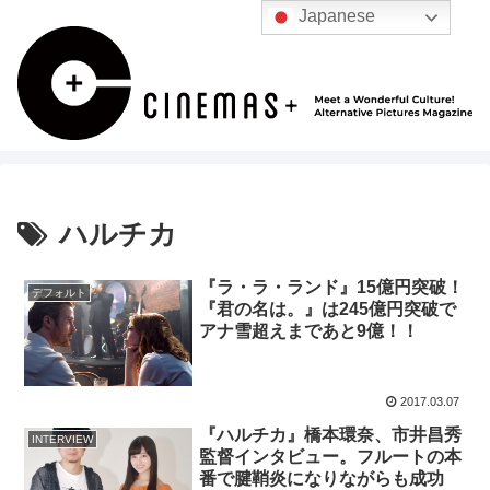
Japanese
ハルチカ
『ラ・ラ・ランド』15億円突破！
デフォルト
『君の名は。』は245億円突破で
アナ雪超えまであと9億！！
2017.03.07
『ハルチカ』橋本環奈、市井昌秀
INTERVIEW
監督インタビュー。フルートの本
番で腱鞘炎になりながらも成功