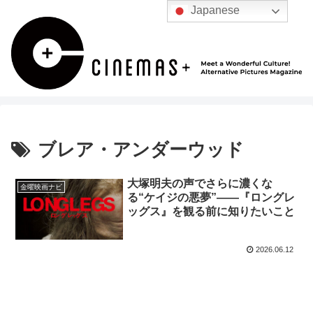
Japanese
ブレア・アンダーウッド
大塚明夫の声でさらに濃くな
金曜映画ナビ
る“ケイジの悪夢”——『ロングレ
ッグス』を観る前に知りたいこと
2026.06.12