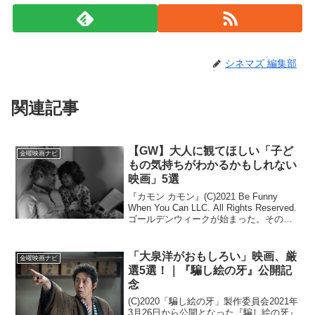
シネマズ 編集部
関連記事
【GW】大人に観てほしい「子ど
金曜映画ナビ
もの気持ちがわかるかもしれない
映画」5選
『カモン カモン』(C)2021 Be Funny
When You Can LLC. All Rights Reserved.
ゴールデンウィークが始まった。その名
称は、もともとは映画会社の宣伝用語で
ある（という説が有力）なのは有名な
話。今...
「大泉洋がおもしろい」映画、厳
金曜映画ナビ
選5選！｜『騙し絵の牙』公開記
念
(C)2020「騙し絵の牙」製作委員会2021年
3月26日から公開となった『騙し絵の牙』