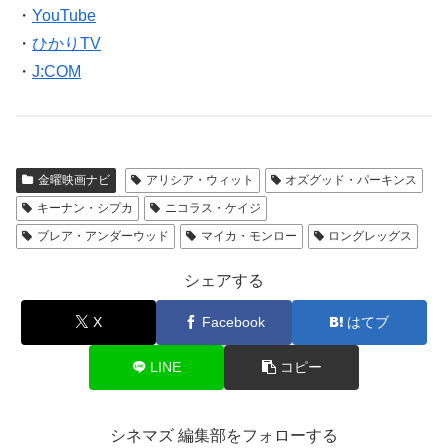
・
YouTube
・
ひかりTV
・
J:COM
金曜映画ナビ
アリシア・ウィット
オズグッド・パーキンス
キーナン・シプカ
ニコラス・ケイジ
ブレア・アンダーウッド
マイカ・モンロー
ロングレッグス
シェアする
X
Facebook
はてブ
LINE
コピー
シネマズ 編集部をフォローする