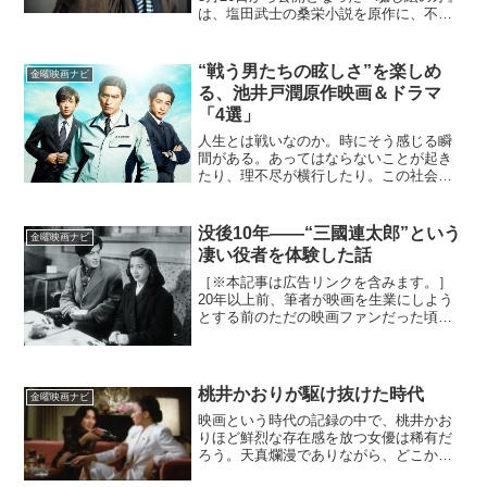
は、塩田武士の桑栄小説を原作に、不況
と呼ばれて久しい出版業界の中で雑誌存
続に執念を燃やす編集長（大泉洋）の野
心と、そこから紡がれていく騙し騙され
“戦う男たちの眩しさ”を楽しめ
金曜映画ナビ
の駆け引...
る、池井戸潤原作映画＆ドラマ
「4選」
人生とは戦いなのか。時にそう感じる瞬
間がある。あってはならないことが起き
たり、理不尽が横行したり。この社会は
時にひどく不条理だ。納得できぬものを
目にしたとき、私たちは人としてどうあ
るべきか。どう進めばよいのだろうか。
没後10年——“三國連太郎”という
金曜映画ナビ
その大いなるヒントを示し...
凄い役者を体験した話
［※本記事は広告リンクを含みます。］
20年以上前、筆者が映画を生業にしよう
とする前のただの映画ファンだった頃
に、家で時代劇専門チャンネルだった
か、日本映画専門チャンネルだったかを
何気なくつけたところ、とある時代劇映
画の見せ場が始まっていまし...
桃井かおりが駆け抜けた時代
金曜映画ナビ
映画という時代の記録の中で、桃井かお
りほど鮮烈な存在感を放つ女優は稀有だ
ろう。天真爛漫でありながら、どこか冷
めた眼差しを持ち、時代の空気を体現す