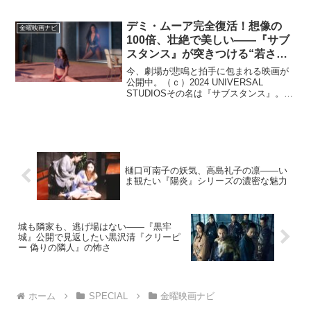
る存在。そんな彼女のキャリアの中か
ら、今回は6本の作品を通して、その表現
の幅と深化を辿る。女優・...
デミ・ムーア完全復活！想像の
金曜映画ナビ
100倍、壮絶で美しい――『サブ
スタンス』が突きつける“若さと
美”の正体。そして、今こそ観た
今、劇場が悲鳴と拍手に包まれる映画が
いマーガレット・クアリーの原点
公開中。（ｃ）2024 UNIVERSAL
STUDIOSその名は『サブスタンス』。主
『ナイスガイズ！』
演はかつてハリウッドのトップに君臨し
ながら、長らく表舞台から遠ざかってい
た女優、デミ・ムーア。そしてもう一
人、観る者を...
樋口可南子の妖気、高島礼子の凛――い
ま観たい『陽炎』シリーズの濃密な魅力
城も隣家も、逃げ場はない――『黒牢
城』公開で見返したい黒沢清『クリーピ
ー 偽りの隣人』の怖さ
ホーム
SPECIAL
金曜映画ナビ