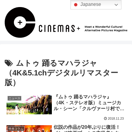
Japanese
ムトゥ 踊るマハラジャ
（4K&5.1chデジタルリマスター
版）
『ムトゥ 踊るマハラジャ』
ニュース
（4K・ステレオ版）ミュージカ
ル・シーン「クルヴァーリ村で」
全曲公開！
2018.11.23
伝説の作品が20年ぶりに復活！
映画コラム