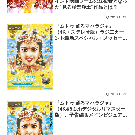
インド映画ブームの立役者となっ
た“見る極楽浄土”作品とは？
2018.11.21
『ムトゥ 踊るマハラジャ』
ニュース
（4K・ステレオ版）ラジ二カー
ント最新スペシャル・メッセージ
付き予告解禁！
2018.11.21
『ムトゥ 踊るマハラジャ』
ニュース
（4K&5.1chデジタルリマスター
版）、予告編＆メインビジュアル
が完成！