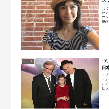
ネ
はじ
だま
のシ
映画
つ
ニュース
日
スピ
ト』
にて
ビッ