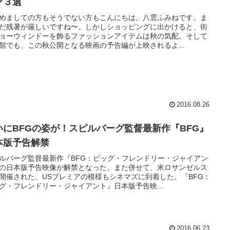
マ３選
めましての方もそうでない方もこんにちは。八雲ふみねです。ま
だ残暑が厳しいですね〜。しかしショッピングに出かけると、街
ョーウィンドーを飾るファッションアイテムは秋の気配。そして
館でも、この秋公開となる映画の予告編が上映されるよ...
2016.08.26
いにBFGの姿が！スピルバーグ監督最新作『BFG』
本版予告解禁
ルバーグ監督最新作『BFG：ビッグ・フレンドリー・ジャイアン
の日本版予告映像が解禁となった。また併せて、米ロサンゼルス
開催された、USプレミアの模様もシネマズに到着した。『BFG：
グ・フレンドリー・ジャイアント』日本版予告映...
2016.06.23