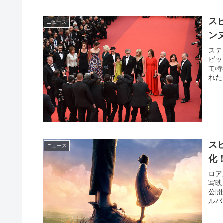
ス
ニュース
ン
ステ
ビッ
て特
れた
ス
ニュース
化
ロア
写映
公開
ルバ