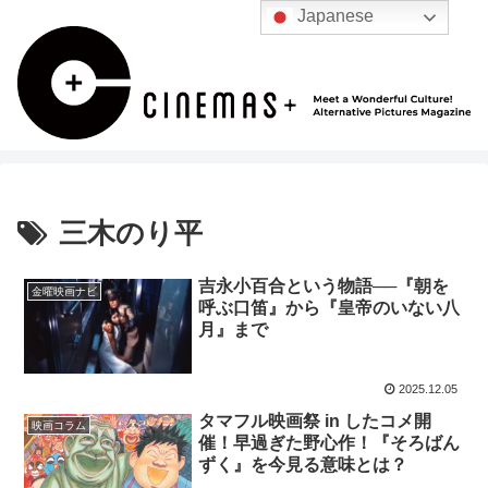
Japanese
三木のり平
吉永小百合という物語──『朝を
金曜映画ナビ
呼ぶ口笛』から『皇帝のいない八
月』まで
2025.12.05
タマフル映画祭 in したコメ開
映画コラム
催！早過ぎた野心作！『そろばん
ずく』を今見る意味とは？