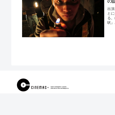
の
出演
とに
る。
吠』