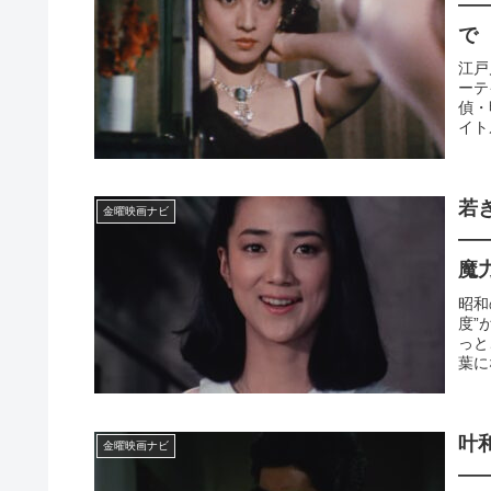
―
で
江戸
ーテ
偵・
イト
若
金曜映画ナビ
―
魔
昭和
度”
っと
葉に
叶
金曜映画ナビ
—