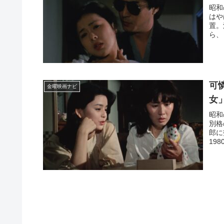
昭和
はや
置。
ら、
可
金曜映画ナビ
女
昭和
別格
郎に
19