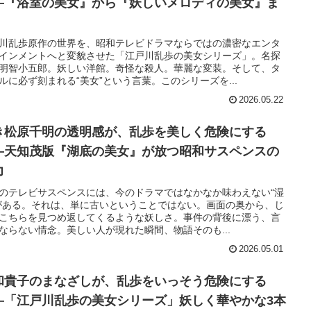
―『浴室の美女』から『妖しいメロディの美女』ま
川乱歩原作の世界を、昭和テレビドラマならではの濃密なエンタ
インメントへと変貌させた「江戸川乱歩の美女シリーズ」。名探
明智小五郎。妖しい洋館。奇怪な殺人。華麗な変装。そして、タ
ルに必ず刻まれる“美女”という言葉。このシリーズを...
2026.05.22
き松原千明の透明感が、乱歩を美しく危険にする
―天知茂版『湖底の美女』が放つ昭和サスペンスの
力
のテレビサスペンスには、今のドラマではなかなか味わえない“湿
がある。それは、単に古いということではない。画面の奥から、じ
こちらを見つめ返してくるような妖しさ。事件の背後に漂う、言
ならない情念。美しい人が現れた瞬間、物語そのも...
2026.05.01
和貴子のまなざしが、乱歩をいっそう危険にする
—「江戸川乱歩の美女シリーズ」妖しく華やかな3本