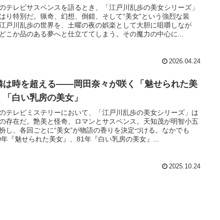
のテレビサスペンスを語るとき、「江戸川乱歩の美女シリーズ」
はり特別だ。猟奇、幻想、倒錯、そして“美女”という強烈な装
江戸川乱歩の世界を、土曜の夜の娯楽として大胆に咀嚼しなが
どこか品のある夢へと仕立ててしまう。その魔力の中心に...
2026.04.24
憐は時を超える——岡田奈々が咲く「魅せられた美
」「白い乳房の美女」
のテレビミステリーにおいて、「江戸川乱歩の美女シリーズ」は
の存在だ。艶美と怪奇、ロマンとサスペンス。天知茂が明智小五
扮し、各回ごとに“美女”が物語の香りを決定づける。なかでも
80年『魅せられた美女』、81年『白い乳房の美女』...
2025.10.24