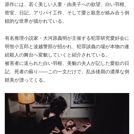
原作には、若く美しい人妻・由美子への欲望、白い羽根、
密室、日記、アリバイ工作、そして愛と殺意が絡み合う倒
錯的な世界が描かれている。
有名推理小説家・大河原義明が主催する犯罪研究愛好会に
明智小五郎と波越警部が招かれ、犯罪談義の場が本物の連
続殺人の舞台へ変貌していくと紹介されている。
被害者に送られた白い羽根、美貌の夫人が記した愛欲の日
記、死者の蘇り――この一文だけで、乱歩後期の濃厚な倒
錯美が漂ってくる。