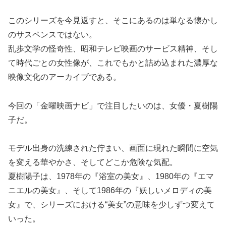
このシリーズを今見返すと、そこにあるのは単なる懐かし
のサスペンスではない。
乱歩文学の怪奇性、昭和テレビ映画のサービス精神、そし
て時代ごとの女性像が、これでもかと詰め込まれた濃厚な
映像文化のアーカイブである。
今回の「金曜映画ナビ」で注目したいのは、女優・夏樹陽
子だ。
モデル出身の洗練された佇まい、画面に現れた瞬間に空気
を変える華やかさ、そしてどこか危険な気配。
夏樹陽子は、1978年の『浴室の美女』、1980年の『エマ
ニエルの美女』、そして1986年の『妖しいメロディの美
女』で、シリーズにおける“美女”の意味を少しずつ変えて
いった。