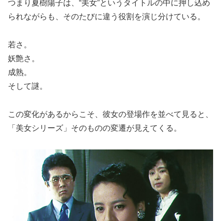
つまり夏樹陽子は、“美女”というタイトルの中に押し込め
られながらも、そのたびに違う役割を演じ分けている。
若さ。
妖艶さ。
成熟。
そして謎。
この変化があるからこそ、彼女の登場作を並べて見ると、
「美女シリーズ」そのものの変遷が見えてくる。