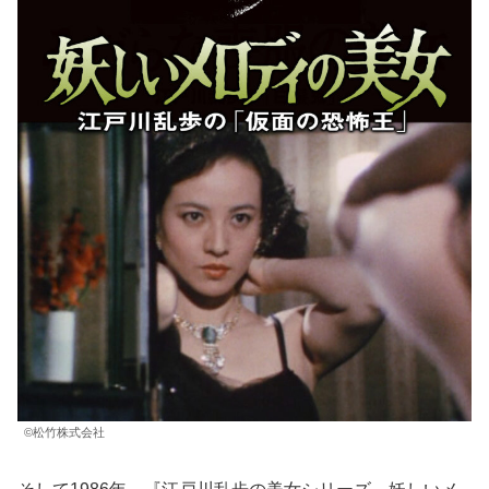
©松竹株式会社