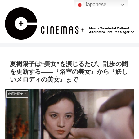
Japanese
夏樹陽子は“美女”を演じるたび、乱歩の闇
を更新する――『浴室の美女』から『妖し
いメロディの美女』まで
金曜映画ナビ