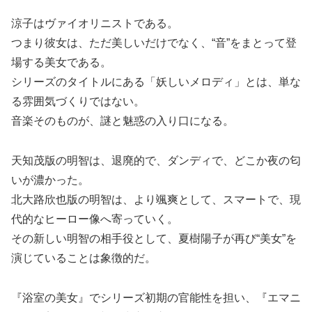
涼子はヴァイオリニストである。
つまり彼女は、ただ美しいだけでなく、“音”をまとって登
場する美女である。
シリーズのタイトルにある「妖しいメロディ」とは、単な
る雰囲気づくりではない。
音楽そのものが、謎と魅惑の入り口になる。
天知茂版の明智は、退廃的で、ダンディで、どこか夜の匂
いが濃かった。
北大路欣也版の明智は、より颯爽として、スマートで、現
代的なヒーロー像へ寄っていく。
その新しい明智の相手役として、夏樹陽子が再び“美女”を
演じていることは象徴的だ。
『浴室の美女』でシリーズ初期の官能性を担い、『エマニ