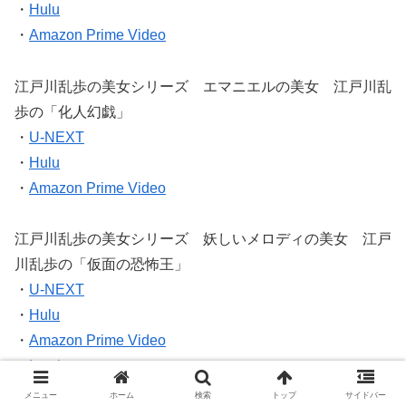
・
Hulu
・
Amazon Prime Video
江戸川乱歩の美女シリーズ エマニエルの美女 江戸川乱
歩の「化人幻戯」
・
U-NEXT
・
Hulu
・
Amazon Prime Video
江戸川乱歩の美女シリーズ 妖しいメロディの美女 江戸
川乱歩の「仮面の恐怖王」
・
U-NEXT
・
Hulu
・
Amazon Prime Video
・
Lemino
・
FOD
メニュー
ホーム
検索
トップ
サイドバー