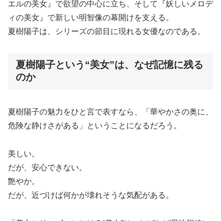
エルの美女』で欲望の中心に立ち、そして『妖しいメロデ
ィの美女』で新しい明智像の幕開けを支える。
夏樹陽子は、シリーズの節目に現れる女優なのである。
夏樹陽子という“美女”は、なぜ記憶に残る
のか
夏樹陽子の魅力をひと言で表すなら、「華やかさの奥に、
危険な静けさがある」ということになるだろう。
美しい。
だが、安心できない。
艶やか。
だが、近づけば何かが壊れそうな気配がある。