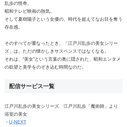
乱歩の怪奇。
昭和テレビ映画の熱気。
そして夏樹陽子という女優の、時代を超えてなお目を奪う
存在感。
そのすべてが重なったとき、「江戸川乱歩の美女シリー
ズ」は、ただの懐かしきサスペンスではなくなる。
それは、“美女”という言葉の奥に隠された、昭和エンタメ
の欲望と美学をのぞき込む時間なのだ。
配信サービス一覧
江戸川乱歩の美女シリーズ 江戸川乱歩「魔術師」より
浴室の美女
・
U-NEXT