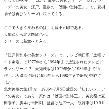
そして1986年、『江戸川乱歩の美女シリーズ 妖しいメ
ロディの美女 江戸川乱歩の「仮面の恐怖王」』で、夏樹
陽子は再びシリーズに戻ってくる。
ここで大きく変わるのは、明智小五郎である。
天知茂から北大路欣也へ。
シリーズは新章へと入る。
『江戸川乱歩の美女シリーズ』は、テレビ朝日系「土曜ワ
イド劇場」で1977年から1994年まで放送されたテレビド
ラマシリーズで、天知茂版は1977年から1985年まで25
作、北大路欣也版は1986年から1990年まで6作が制作さ
れた。
北大路版の第1作が、1986年7月5日放送の『妖しいメロデ
ィの美女』であり、原作は『仮面の恐怖王』、美女役は夏
樹陽子、脚本は吉田剛、監督は池広一夫、視聴率は19.9％