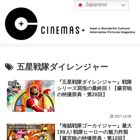
Japanese
五星戦隊ダイレンジャー
『五星戦隊ダイレンジャー』戦隊
音楽
シリーズ屈指の最終回！【篠宮暁
の特撮辞典・第28回】
2017.10.05
『海賊戦隊ゴーカイジャー』最大
篠宮暁の“特撮”向上委員会
199人! 戦隊ヒーローの魅力炸裂
【篠宮暁の特撮辞典・第10回】