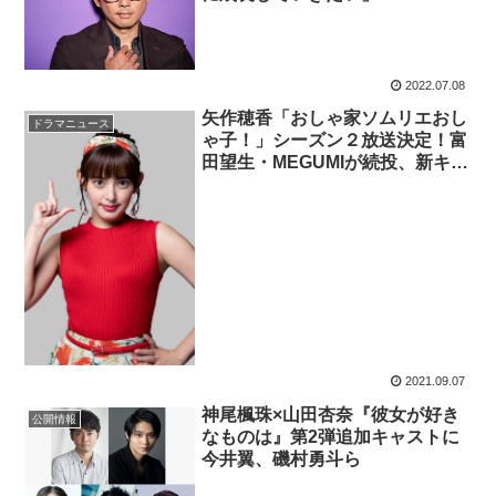
2022.07.08
矢作穂香「おしゃ家ソムリエおし
ドラマニュース
ゃ子！」シーズン２放送決定！富
田望生・MEGUMIが続投、新キャ
ストは曽田陵介・今井翼
2021.09.07
神尾楓珠×山田杏奈『彼女が好き
公開情報
なものは』第2弾追加キャストに
今井翼、磯村勇斗ら