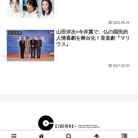
2021.05.24
山田洋次×今井翼で、仏の国民的
ニュース
人情喜劇を舞台化！音楽劇『マリ
ウス』
2017.02.03
© 2000 CINEMAS＋.