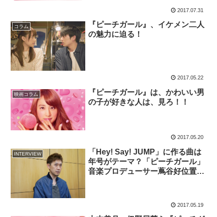
2017.07.31
『ピーチガール』、イケメン二人
コラム
の魅力に迫る！
2017.05.22
『ピーチガール』は、かわいい男
映画コラム
の子が好きな人は、見ろ！！
2017.05.20
「Hey! Say! JUMP」に作る曲は
INTERVIEW
年号がテーマ？「ピーチガール」
音楽プロデューサー蔦谷好位置イ
ンタビュー
2017.05.19