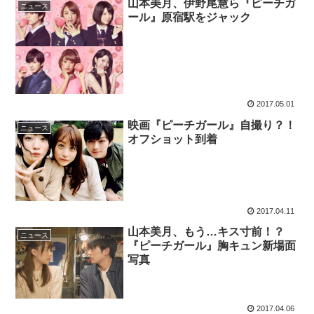
山本美月、伊野尾慧ら『ピーチガ
ニュース
ール』原宿駅をジャック
2017.05.01
映画『ピーチガール』自撮り？！
ニュース
オフショット到着
2017.04.11
山本美月、もう…キス寸前！？
ニュース
『ピーチガール』胸キュン新場面
写真
2017.04.06