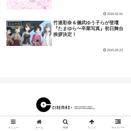
2016.02.01
竹達彩奈＆儀武ゆう子らが登壇
ニュース
『たまゆら〜卒業写真』初日舞台
挨拶決定！
2015.03.23
© 2000 CINEMAS＋.
メニュー
ホーム
検索
トップ
サイドバー