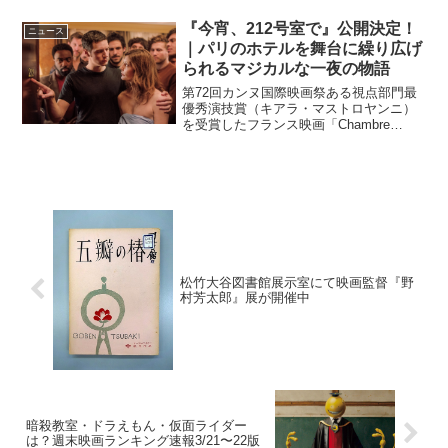
『今宵、212号室で』公開決定！
ニュース
｜パリのホテルを舞台に繰り広げ
られるマジカルな一夜の物語
第72回カンヌ国際映画祭ある視点部門最
優秀演技賞（キアラ・マストロヤンニ）
を受賞したフランス映画「Chambre
212（英語題：On a Magical Night）」が
邦題『今宵、212号室で』として、2020
年6月12日（金）より公開...
松竹大谷図書館展示室にて映画監督『野
村芳太郎』展が開催中
暗殺教室・ドラえもん・仮面ライダー
は？週末映画ランキング速報3/21〜22版