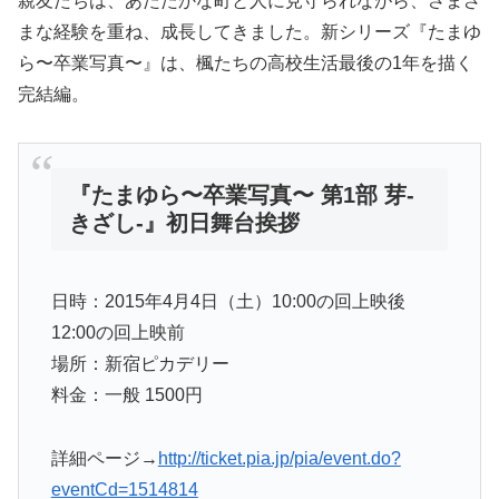
親友たちは、あたたかな町と人に見守られながら、さまざ
まな経験を重ね、成長してきました。新シリーズ『たまゆ
ら〜卒業写真〜』は、楓たちの高校生活最後の1年を描く
完結編。
『たまゆら〜卒業写真〜 第1部 芽-
きざし-』初日舞台挨拶
日時：2015年4月4日（土）10:00の回上映後
12:00の回上映前
場所：新宿ピカデリー
料金：一般 1500円
詳細ページ→
http://ticket.pia.jp/pia/event.do?
eventCd=1514814