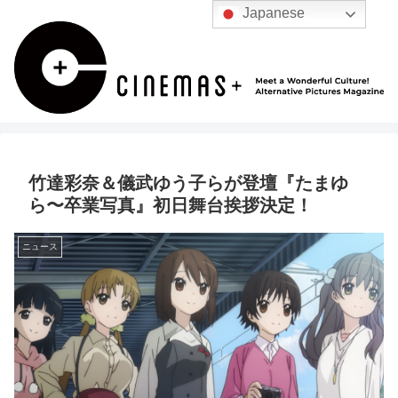
Japanese
竹達彩奈＆儀武ゆう子らが登壇『たまゆ
ら〜卒業写真』初日舞台挨拶決定！
ニュース