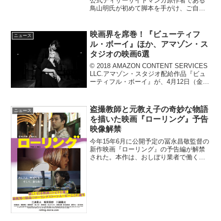
公式ティザーサイトマンガ原作者である
鳥山明氏が初めて脚本を手がけ、ご自身
も「メチャクチャおもしろいはずです
よ！」と大絶賛！早くも公開された特報
動画にて、神龍によって“史上最悪の願
映画界を席巻！『ビューティフ
ニュース
い”が叶えられ、よみがえ...
ル・ボーイ』ほか、アマゾン・ス
タジオの映画6選
© 2018 AMAZON CONTENT SERVICES
LLC.アマゾン・スタジオ配給作品『ビュ
ーティフル・ボーイ』が、4月12日（金）
より日本公開される。アマゾン・スタジ
オは、2010年にAmazon.comのテレビ番
組や映画の制作...
盗撮教師と元教え子の奇妙な物語
ニュース
を描いた映画『ローリング』予告
映像解禁
今年15年6月に公開予定の冨永昌敬監督の
新作映画『ローリング』の予告編が解禁
された。本作は、おしぼり業者で働く貫
一、盗撮事件を起こして行方不明になっ
ていた元教師の権藤、権藤の恋人で貫一
に惹かれていくキャバクラ嬢のみはりの
間で繰り広げられる物...