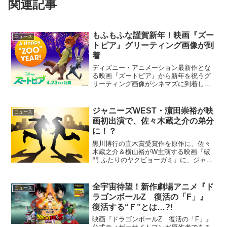
関連記事
もふもふな謹賀新年！映画『ズー
ニュース
トピア』グリーティング画像が到
着
ディズニー・アニメーション最新作とな
る映画『ズートピア』から新年を祝うグ
リーティング画像がシネマズに到着し
た。ディズニー・アニメーションに新ヒ
ロイン登場『ズートピア』「アナと雪の
女王」「ベイマックス」のディズニーか
ジャニーズWEST・濵田崇裕が映
ニュース
ら、最高にユニークな動物た...
画初出演で、佐々木蔵之介の弟分
に！？
黒川博行の直木賞受賞作を原作に、佐々
木蔵之介＆横山裕がW主演する映画『破
門 ふたりのヤクビョーガミ』に、ジャニ
ーズWESTの濵田崇裕が出演することが
明らかとなった。映画『破門 ふたりのヤ
クビョーガミ』9名の追加キャスト発表イ
全宇宙待望！新作劇場アニメ『ド
ニュース
ケイケやくざと、...
ラゴンボールZ 復活の「F」』
復活する“Ｆ”とは…?!
映画『ドラゴンボールZ 復活の「F」』