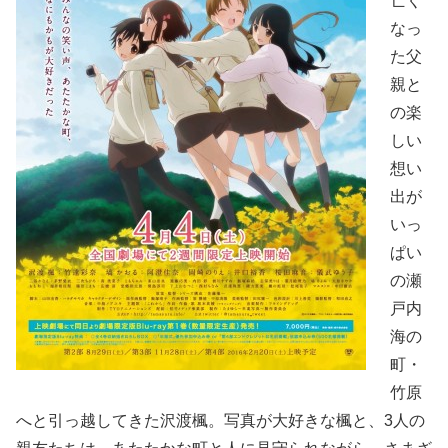
亡く
なっ
た父
親と
の楽
しい
想い
出が
いっ
ぱい
の瀬
戸内
海の
町・
竹原
へと引っ越してきた沢渡楓。写真が大好きな楓と、3人の