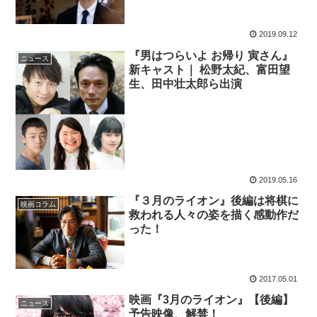
2019.09.12
『男はつらいよ お帰り 寅さん』
ニュース
新キャスト｜ 松野太紀、富田望
生、田中壮太郎ら出演
2019.05.16
『３月のライオン』後編は将棋に
映画コラム
救われる人々の姿を描く感動作だ
った！
2017.05.01
映画『3月のライオン』【後編】
ニュース
予告映像、解禁！