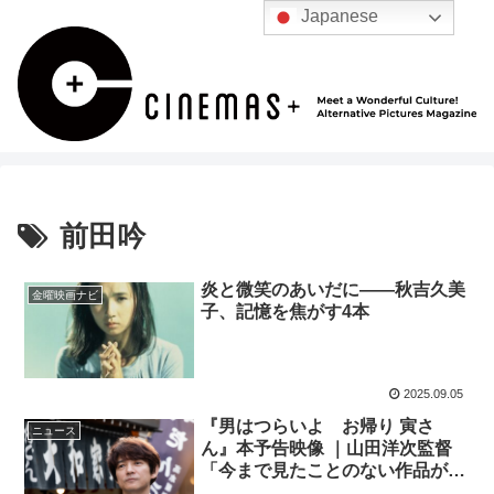
Japanese
前田吟
炎と微笑のあいだに——秋吉久美
金曜映画ナビ
子、記憶を焦がす4本
2025.09.05
『男はつらいよ お帰り 寅さ
ニュース
ん』本予告映像 ｜山田洋次監督
「今まで見たことのない作品が出
来た！」