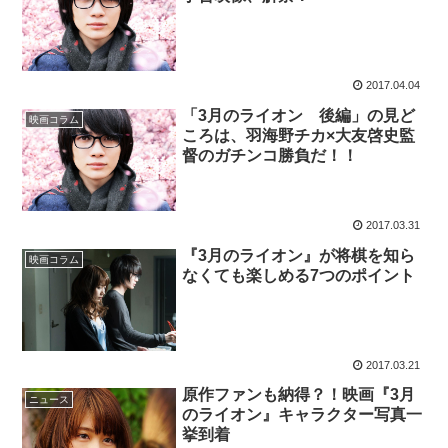
2017.04.04
「3月のライオン 後編」の見ど
映画コラム
ころは、羽海野チカ×大友啓史監
督のガチンコ勝負だ！！
2017.03.31
『3月のライオン』が将棋を知ら
映画コラム
なくても楽しめる7つのポイント
2017.03.21
原作ファンも納得？！映画『3月
ニュース
のライオン』キャラクター写真一
挙到着