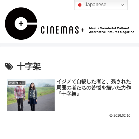
Japanese
十字架
イジメで自殺した者と、残された
映画コラム
周囲の者たちの苦悩を描いた力作
『十字架』
2016.02.10