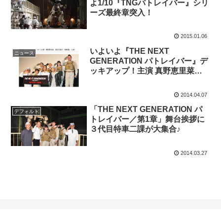
よ1/10『TNGパトレイバー』シリ
ーズ最終章突入！
2015.01.06
いよいよ『THE NEXT
ニュース
GENERATION パトレイバー』デ
ッキアップ！主演 真野恵里菜さ
んも思わず涙♪
2014.04.07
「THE NEXT GENERATION パ
デフォルト
トレイバー／第1章」舞台挨拶に
３代目特車二課が大集合♪
2014.03.27