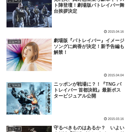
ニュース
ト陣登壇！劇場版パトレイバー舞
台挨拶決定
2015.04.16
劇場版『パトレイバー』イメージ
ニュース
ソングに絢香が決定！新予告編も
解禁！
2015.04.04
ニッポンが戦場に？！『TNG パ
ニュース
トレイバー 首都決戦』最新ポス
タービジュアル公開
2015.03.16
守るべきものはあるか？ いよい
ニュース