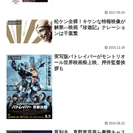
2017.05.03
松ケン全裸！キケンな特報映像が
ニュース
解禁―映画『珍遊記』ナレーショ
ンは千葉繁
2015.12.18
実写版パトレイバーがモントリオ
ニュース
ール世界映画祭上映、押井監督挨
拶も
2015.08.22
筧利夫、真野恵里菜ら豪華キャス