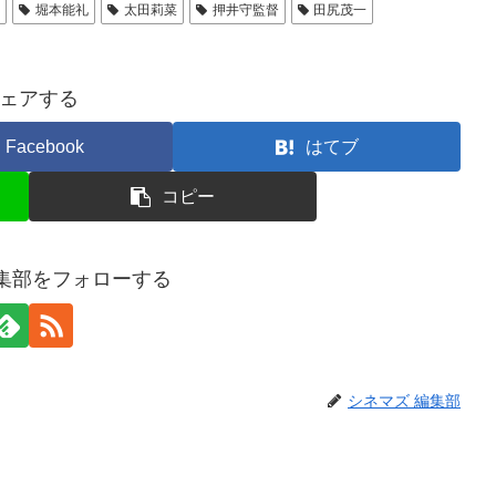
繁
堀本能礼
太田莉菜
押井守監督
田尻茂一
ェアする
Facebook
はてブ
コピー
編集部をフォローする
シネマズ 編集部