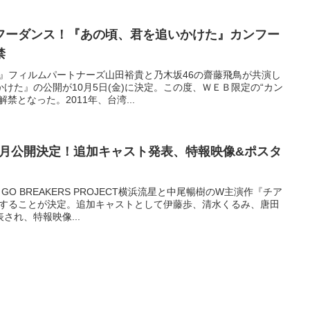
フーダンス！『あの頃、君を追いかけた』カンフー
禁
た』フィルムパートナーズ山田裕貴と乃木坂46の齋藤飛鳥が共演し
けた』の公開が10月5日(金)に決定。この度、ＷＥＢ限定の“カン
禁となった。2011年、台湾...
9年5月公開決定！追加キャスト発表、特報映像&ポスタ
 GO BREAKERS PROJECT横浜流星と中尾暢樹のW主演作『チア
に公開することが決定。追加キャストとして伊藤歩、清水くるみ、唐田
され、特報映像...