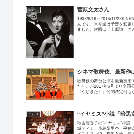
菅原文太さん
ニュース
1933/8/16～2014/11
んです。※今週は予定を変更
ました。次回は「上原謙」さん
シネマ歌舞伎、最新作
ニュース
歌舞伎の舞台公演を最新技術
た〉』が2017年6月より全
〈やじきた〉』公開決定何もか
“イヤミス”小説「暗
ニュース
秋吉理香子の“イヤミス”小
城ティナ、小島梨里杏、平祐
イスミス小説「暗黒女子」清水