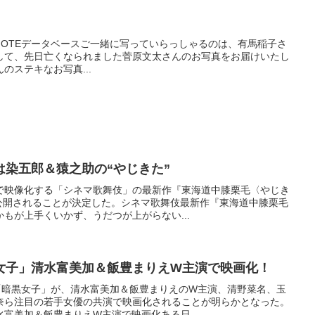
/28KINENOTEデータベースご一緒に写っていらっしゃるのは、有馬稲子さ
して、先日亡くなられました菅原文太さんのお写真をお届けいたし
のステキなお写真...
は染五郎＆猿之助の“やじきた”
で映像化する「シネマ歌舞伎」の最新作『東海道中膝栗毛〈やじき
国公開されることが決定した。シネマ歌舞伎最新作『東海道中膝栗毛
もが上手くいかず、うだつが上がらない...
黒女子」清水富美加＆飯豊まりえW主演で映画化！
説「暗黒女子」が、清水富美加＆飯豊まりえのW主演、清野菜名、玉
奈ら注目の若手女優の共演で映画化されることが明らかとなった。
富美加＆飯豊まりえW主演で映画化ある日...