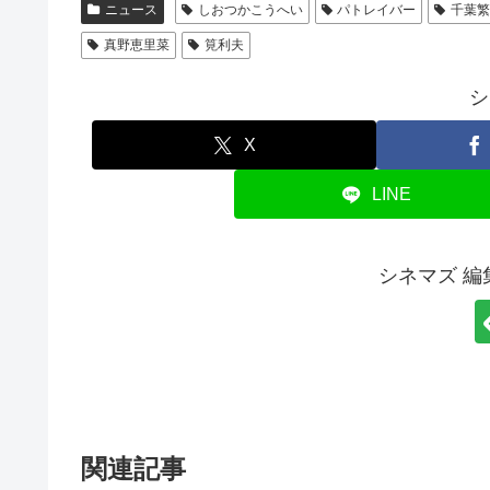
ニュース
しおつかこうへい
パトレイバー
千葉
真野恵里菜
筧利夫
シ
X
LINE
シネマズ 
関連記事