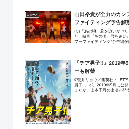
山田裕貴が全力のカン
ニュース
ファイティング予告解
(C)『あの頃、君を追いかけ
た、映画『あの頃、君を追いか
フーファイティング”予告編が解
『チア男子!!』201
ニュース
ーも解禁
©朝井リョウ／集英社・LET’S
男子!!』が、2019年5月
えりか、山本千尋の出演が発表