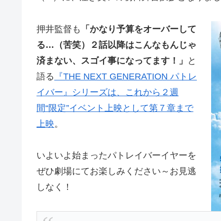
押井監督も
「かなり予算をオーバーして
る…（苦笑）２話以降はこんなもんじゃ
済まない、スゴイ事になってます！」
と
語る
『THE NEXT GENERATION パトレ
イバー』シリーズは、これから２週
間“限定”イベント上映として第７章まで
上映
。
いよいよ始まったパトレイバーイヤーを
ぜひ劇場にてお楽しみください～お見逃
しなく！