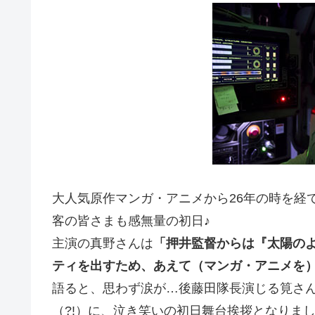
大人気原作マンガ・アニメから26年の時を経
客の皆さまも感無量の初日♪
主演の真野さんは
「押井監督からは『太陽の
ティを出すため、あえて（マンガ・アニメを
語ると、思わず涙が…後藤田隊長演じる筧さ
（?!）に、泣き笑いの初日舞台挨拶となりま