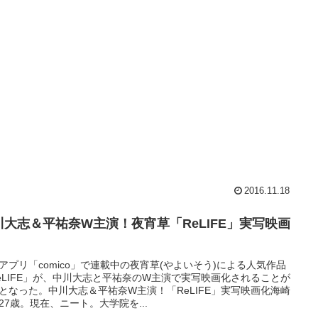
2016.11.18
川大志＆平祐奈W主演！夜宵草「ReLIFE」実写映画
アプリ「comico」で連載中の夜宵草(やよいそう)による人気作品
eLIFE」が、中川大志と平祐奈のW主演で実写映画化されることが
となった。中川大志＆平祐奈W主演！「ReLIFE」実写映画化海崎
27歳。現在、ニート。大学院を...