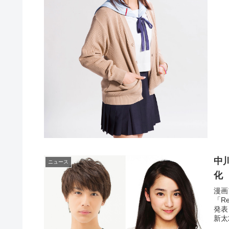
中
ニュース
化
漫画
「R
発表
新太