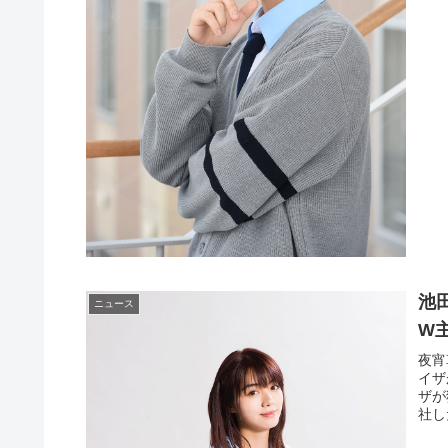
池
ニュース
W主
夜宵
イサ
ザ
社し