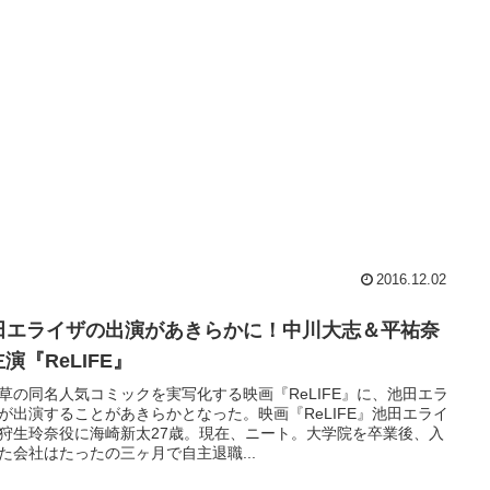
2016.12.02
田エライザの出演があきらかに！中川大志＆平祐奈
演『ReLIFE』
草の同名人気コミックを実写化する映画『ReLIFE』に、池田エラ
゙が出演することがあきらかとなった。映画『ReLIFE』池田エライ
が狩生玲奈役に海崎新太27歳。現在、ニート。大学院を卒業後、入
た会社はたったの三ヶ月で自主退職...