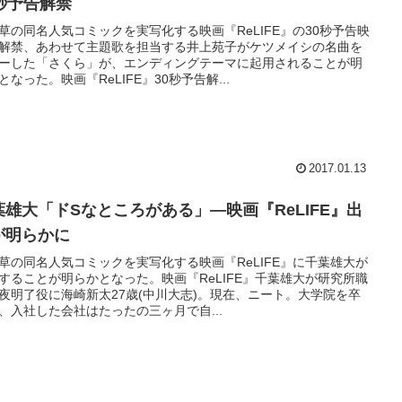
0秒予告解禁
草の同名人気コミックを実写化する映画『ReLIFE』の30秒予告映
解禁、あわせて主題歌を担当する井上苑子がケツメイシの名曲を
ーした「さくら」が、エンディングテーマに起用されることが明
となった。映画『ReLIFE』30秒予告解...
2017.01.13
葉雄大「ドSなところがある」―映画『ReLIFE』出
が明らかに
草の同名人気コミックを実写化する映画『ReLIFE』に千葉雄大が
することが明らかとなった。映画『ReLIFE』千葉雄大が研究所職
夜明了役に海崎新太27歳(中川大志)。現在、ニート。大学院を卒
、入社した会社はたったの三ヶ月で自...