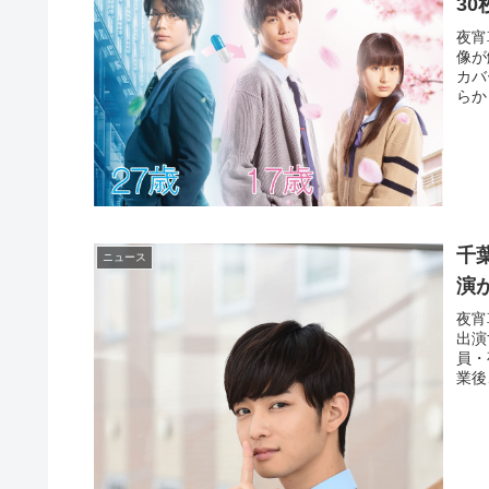
3
夜宵
像が
カバ
らか
千
ニュース
演
夜宵
出演
員・
業後