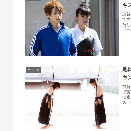
キ
加賀
で実
たな
『一
池
ニュース
キ
加賀
で実
に密
ス」