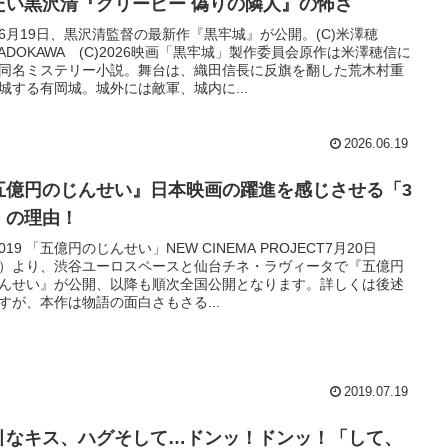
たい黒沢清『クリーピー 偽りの隣人』の怖さ
6月19日、黒沢清監督の最新作『黒牢城』が公開。(C)米澤穂
KADOKAWA (C)2026映画「黒牢城」製作委員会原作は米澤穂信に
同名ミステリー小説。舞台は、織田信長に反旗を翻した荒木村重
城する有岡城。城外には敵軍、城内に...
2026.06.19
五億円のじんせい』日本映画の躍進を感じさせる「3
」の理由！
)2019 「五億円のじんせい」NEW CINEMA PROJECT7月20日
）より、渋谷ユーロスペースと仙台チネ・ラヴィータで『五億円
んせい』が公開、以降も順次全国公開となります。詳しくは後述
すが、本作は物語の面白さもさる...
2019.07.19
引なキス、ハグそして…ドンッ！ドンッ！「して、