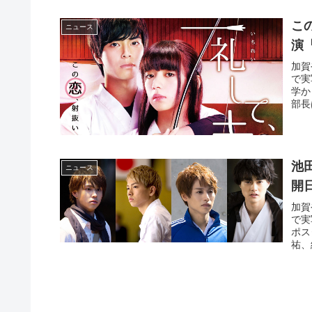
こ
ニュース
演
加賀
で実
学か
部長
池
ニュース
開
加賀
で実
ポス
祐、