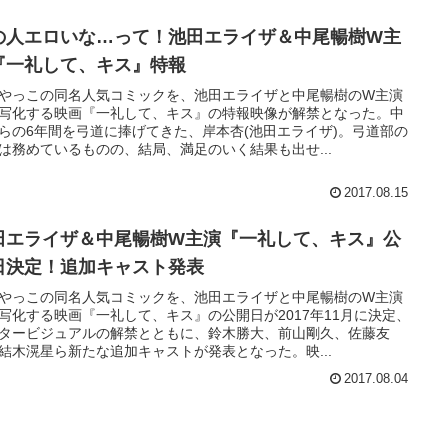
の人エロいな…って！池田エライザ＆中尾暢樹W主
『一礼して、キス』特報
やっこの同名人気コミックを、池田エライザと中尾暢樹のW主演
写化する映画『一礼して、キス』の特報映像が解禁となった。中
らの6年間を弓道に捧げてきた、岸本杏(池田エライザ)。弓道部の
は務めているものの、結局、満足のいく結果も出せ...
2017.08.15
田エライザ＆中尾暢樹W主演『一礼して、キス』公
日決定！追加キャスト発表
やっこの同名人気コミックを、池田エライザと中尾暢樹のW主演
写化する映画『一礼して、キス』の公開日が2017年11月に決定、
タービジュアルの解禁とともに、鈴木勝大、前山剛久、佐藤友
結木滉星ら新たな追加キャストが発表となった。映...
2017.08.04