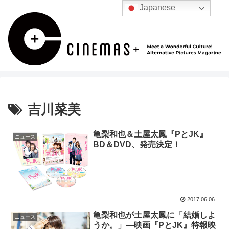
Japanese
吉川菜美
亀梨和也＆土屋太鳳『PとJK』
ニュース
BD＆DVD、発売決定！
2017.06.06
亀梨和也が土屋太鳳に「結婚しよ
ニュース
うか。」―映画『PとJK』特報映